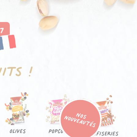
7
its !
Olives
Popcorn
Confiseries