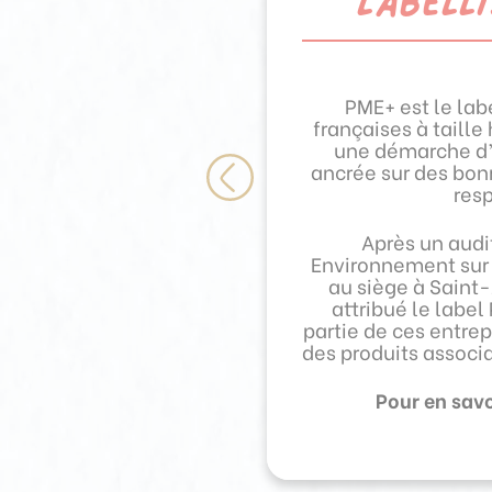
PME+ est le lab
Menguy’s se dis
françaises à taill
certificat d’excelle
une démarche d’
année consécutive 
ancrée sur des bon
La Prade. Grâce a
Previous
res
équipes, ce sont 1
ont été recyclée
ressources préci
Après un audit
arbres 
Environnement sur 
au siège à Saint-
attribué le label 
Une reconnaissance 
partie de ces entre
entreprises les plu
des produits associa
Oc
Pour en savo
Bravo aux équipe
quotidienne dans c
pour un ave