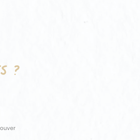
s ?
rouver