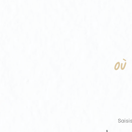
OÙ
Saisi