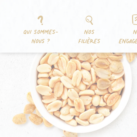
Aller
Panneau de gestion des cookies
au
contenu
QUI SOMMES-
NOS
N
NOUS ?
FILIÈRES
ENGAG