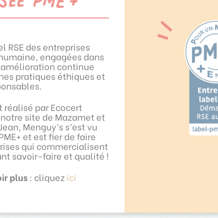
el RSE des entreprises
tingue en recevant le
e humaine, engagées dans
nce de recyclage pour la 2ᵉ
amélioration continue
pour son site Production
nes pratiques éthiques et
ux efforts constants des
ponsables.
50 tonnes de cartons qui
s, préservant ainsi des
euses comme l’eau, les
 réalisé par Ecocert
et l’énergie !
notre site de Mazamet et
Jean, Menguy’s s’est vu
PME+ et est fier de faire
qui fait de nous l’une des
prises qui commercialisent
s engagées sur le sujet en
nt savoir-faire et qualité !
citanie !
ir plus
: cliquez
ici
s pour leur implication
ette démarche collective
nir plus durable !