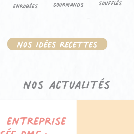
soufflés
gourmands
enrobées
Nos idées recettes
Nos actualités
tificat
, entreprise
llence de
isée PME+
yclage