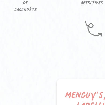
de
apéritives
cacahuète
Cer
Menguy’s
d’exce
labell
rec