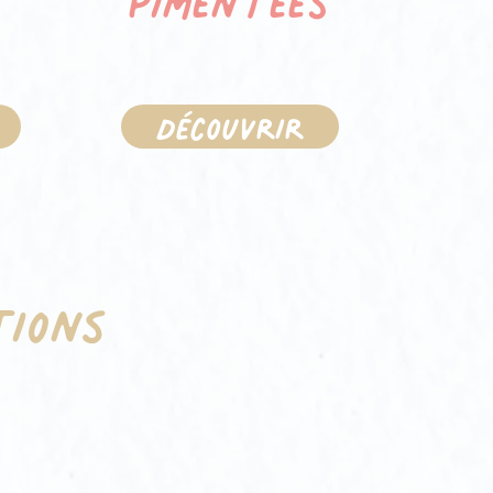
g
Découvrir
D
tions