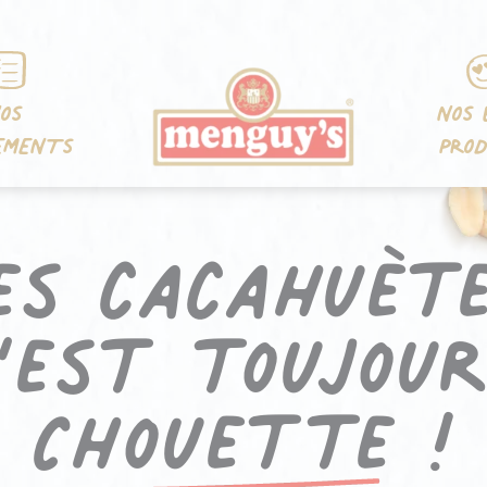
OS
NOS 
EMENTS
PROD
es cacahuèt
’est toujou
Chouette !