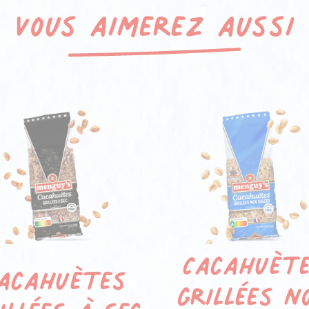
Vous aimerez aussi
Cacahuèt
acahuètes
grillées n
illées à sec