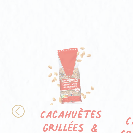
Cacahuètes
C
Previous
grillées &
gr