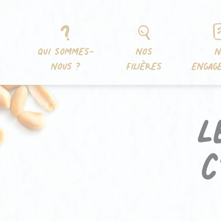
Aller
Panneau de gestion des cookies
au
contenu
QUI SOMMES-
NOS
N
NOUS ?
FILIÈRES
ENGAG
L
c