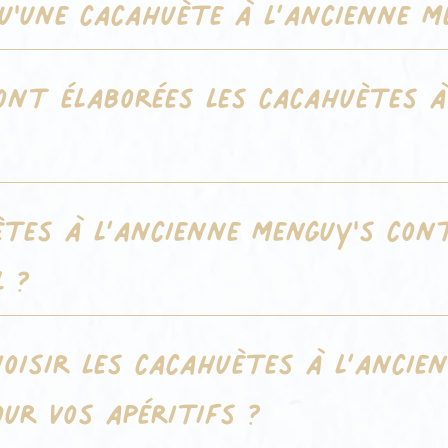
qu'une cacahuète à l’ancienne M
nt élaborées les cacahuètes à
ètes à l’ancienne Menguy's con
l ?
hoisir les cacahuètes à l’ancie
ur vos apéritifs ?