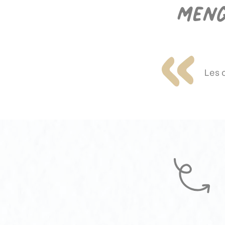
Meng
Les 