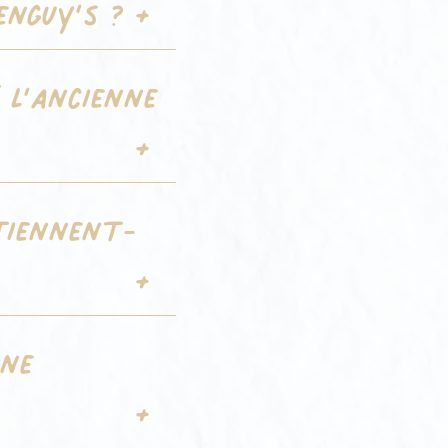
enguy’s ?
 l’ancienne
tiennent-
nne