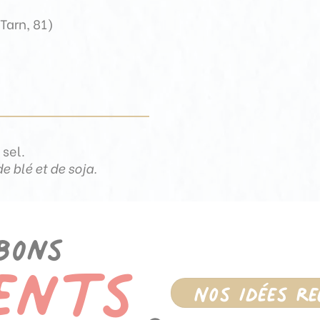
(Tarn, 81)
 sel.
e blé et de soja.
ents
bons
Nos idées r