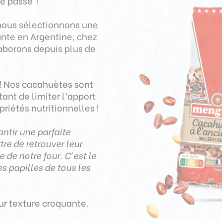
le passé
!
 nous sélectionnons une
ante en Argentine, chez
aborons depuis plus de
!
Nos cacahuètes sont
tant de
limiter
l’apport
priétés nutritionnelles !
ntir une parfaite
re de retrouver leur
e de notre four. C’est le
s papilles de tous les
ur texture croquante.