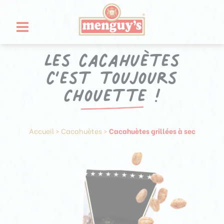
Aller
Panneau de gestion des cookies
au
contenu
Les cacahuètes
c’est toujours
Chouette !
Accueil
>
Cacahuètes
>
Cacahuètes grillées à sec