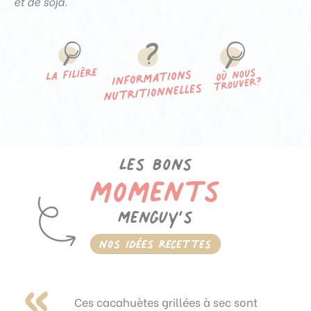
et de soja.
Les bons
moments
Menguy’s
Nos idées recettes
Ces cacahuètes grillées à sec sont