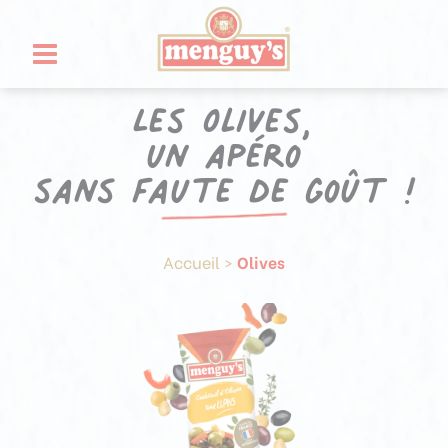
Aller
Panneau de gestion des cookies
au
contenu
Les Olives,
un apéro
sans faute de goût !
Accueil
>
Olives