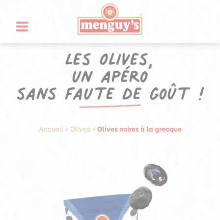
Aller
Panneau de gestion des cookies
au
contenu
Les Olives,
un apéro
sans faute de goût !
Accueil
>
Olives
>
Olives noires à la grecque