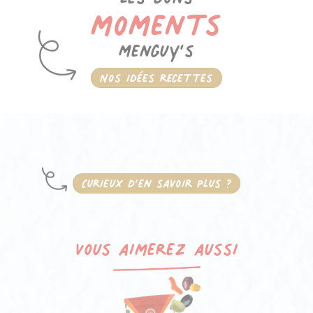
moments
Menguy’s
Nos idées recettes
Curieux d’en savoir plus ?
Vous aimerez aussi