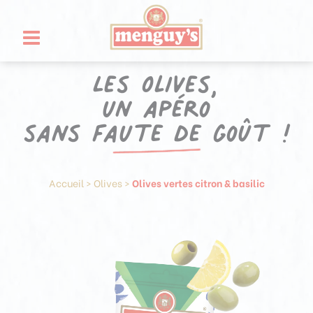
Aller
Panneau de gestion des cookies
au
contenu
Les Olives,
un apéro
sans faute de goût !
Accueil
>
Olives
>
Olives vertes citron & basilic