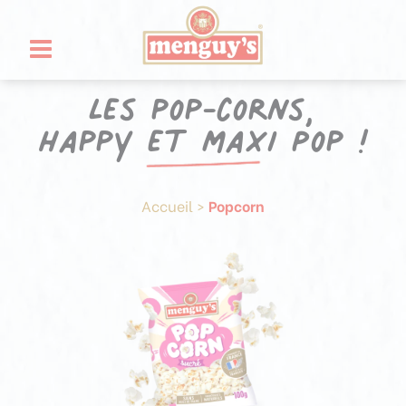
Aller
Panneau de gestion des cookies
au
contenu
Les pop-corns,
happy et maxi Pop !
Accueil
>
Popcorn