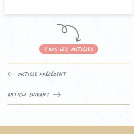
Tous les articles
Navigation
Article précédent
de
l’article
Article suivant