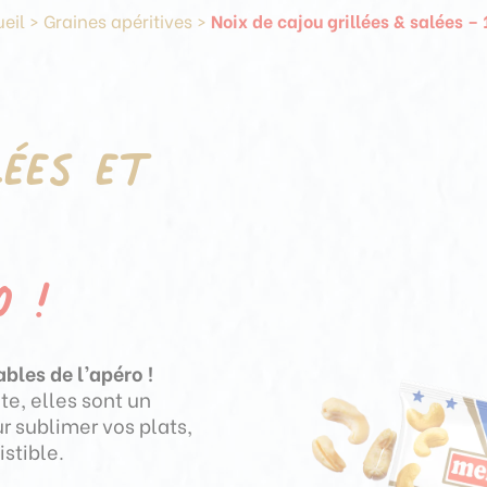
eil
>
Graines apéritives
>
Noix de cajou grillées & salées –
lées et
o !
bles de l’apéro !
te, elles sont un
ur sublimer vos plats,
stible.