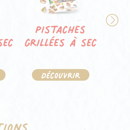
Noi
Pistaches
Next
gril
sec
grillées à sec
D
Découvrir
tions