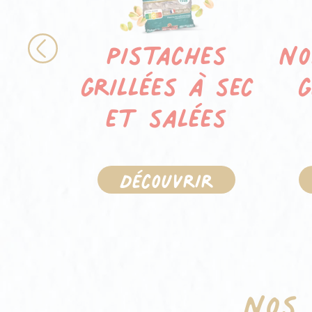
Pistaches
No
Previous
grillées à sec
g
et salées
Découvrir
Nos 