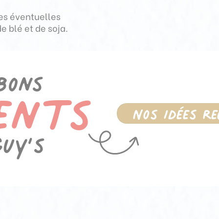
ces éventuelles
e blé et de soja.
ents
bons
Nos idées r
uy’s