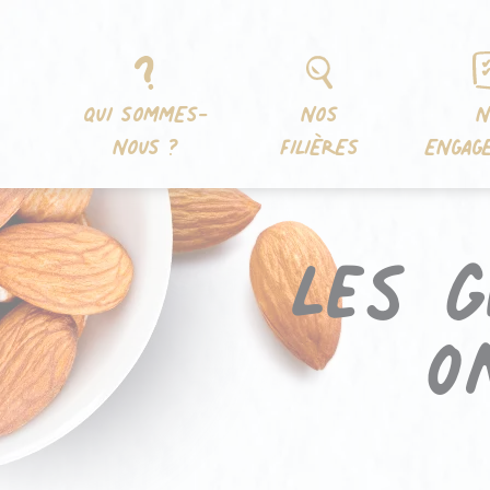
Aller
Panneau de gestion des cookies
au
contenu
QUI SOMMES-
NOS
N
NOUS ?
FILIÈRES
ENGAG
Les 
o