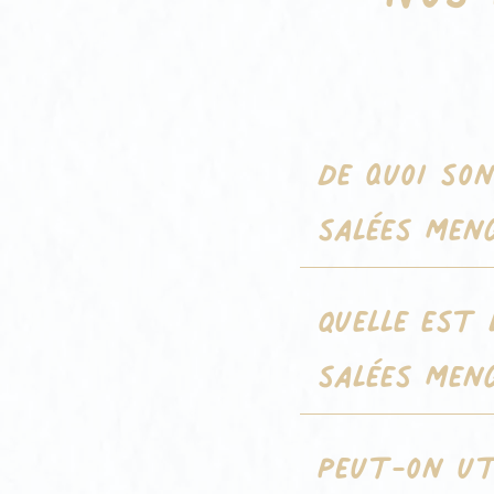
De quoi so
salées Meng
Quelle est 
salées Men
Peut-on uti