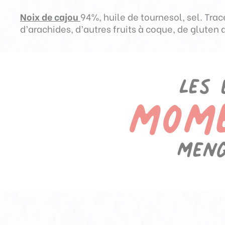
Noix de cajou
94%, huile de tournesol, sel. Tra
d’arachides, d’autres fruits à coque, de gluten d
mom
Les 
Meng