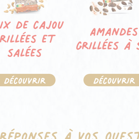
ix de cajou
Amandes
rillées et
grillées à 
salées
Découvrir
Découvrir
réponses à vos ques