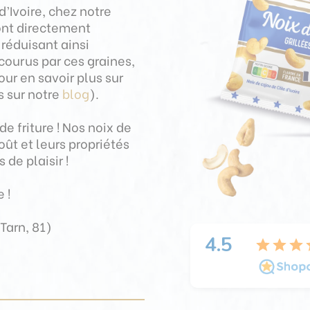
’Ivoire, chez notre
sont directement
réduisant ainsi
ourus par ces graines,
ur en savoir plus sur
s sur notre
blog
).
e friture ! Nos noix de
oût et leurs propriétés
 de plaisir !
 !
Tarn, 81)
4.5