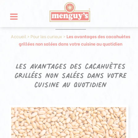
Aller
Panneau de gestion des cookies
au
Produit
contenu
Accueil
>
Pour les curieux
>
Les avantages des cacahuètes
grillées non salées dans votre cuisine au quotidien
Les avantages des cacahuètes
grillées non salées dans votre
cuisine au quotidien