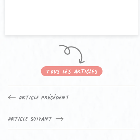
Tous les articles
Navigation
Article précédent
de
l’article
Article suivant