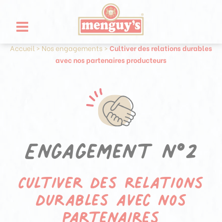
Aller
Panneau de gestion des cookies
au
contenu
Accueil
>
Nos engagements
>
Cultiver des relations durables
avec nos partenaires producteurs
Engagement n°2
Cultiver des relations
durables avec nos
partenaires