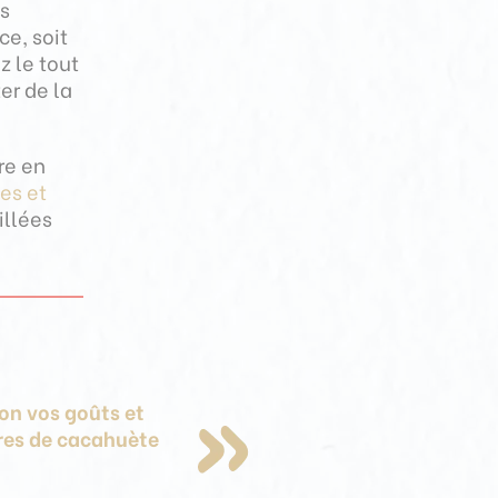
us
ce, soit
 le tout
er de la
re en
es et
illées
lon vos goûts et
rres de cacahuète