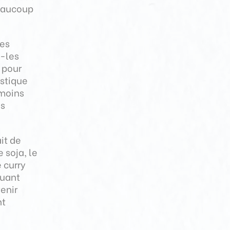
eaucoup
bes
z-les
 pour
astique
 moins
es
it de
 soja, le
e curry
muant
enir
nt