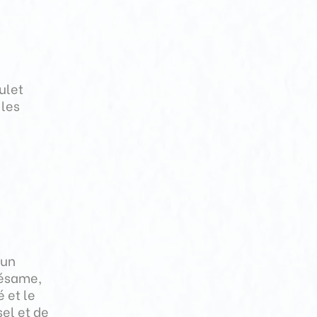
ulet
 les
 un
sésame,
 et le
sel et de