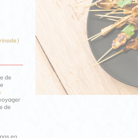
rinade)
de de
ne
e
a voyager
ue de
epas en