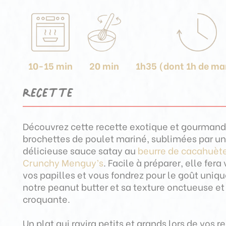
10-15 min
20 min
1h35 (dont 1h de ma
Recette
Découvrez cette recette exotique et gourman
brochettes de poulet mariné, sublimées par u
délicieuse sauce satay au
beurre de cacahuèt
Crunchy Menguy’s
. Facile à préparer, elle fer
vos papilles et vous fondrez pour le goût uniq
notre peanut butter et sa texture onctueuse et
croquante.
Un plat qui ravira petits et grands lors de vos r