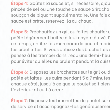
Étape 4:
Goûtez la sauce et, si nécessaire, ajo
pincée de sel ou une touche de sauce Sriracha
soupçon de piquant supplémentaire. Une fois 
sauce est prête, réservez-la au chaud.
Étape 5:
Préchauffez un gril ou faites chauffer 
poêle légèrement huilée à feu moyen-élevé. 
ce temps, enfilez les morceaux de poulet mari
les brochettes. Si vous utilisez des brochettes 
pensez à les tremper dans l’eau une demi-heu
pour éviter qu’elles ne brûlent pendant la cuis
Étape 6:
Disposez les brochettes sur le gril ou 
poêle et faites-les cuire pendant 5 à 7 minute
chaque côté, jusqu’à ce que le poulet soit bien
l’extérieur et cuit à cœur.
Étape 7:
Disposez les brochettes de poulet sur 
de service et accompagnez-les généreuseme