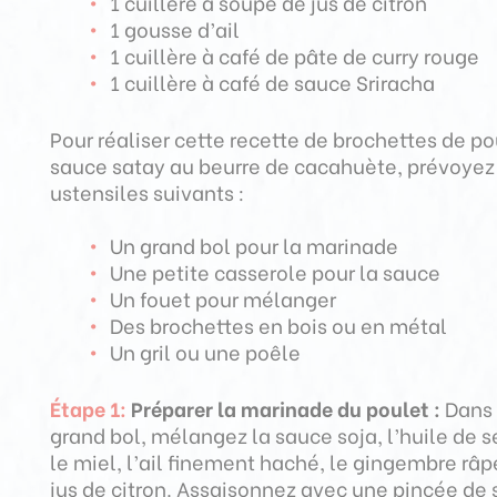
1 cuillère à soupe de jus de citron
1 gousse d’ail
1 cuillère à café de pâte de curry rouge
1 cuillère à café de sauce Sriracha
Pour réaliser cette recette de brochettes de po
sauce satay au beurre de cacahuète, prévoyez
ustensiles suivants :
Un grand bol pour la marinade
Une petite casserole pour la sauce
Un fouet pour mélanger
Des brochettes en bois ou en métal
Un gril ou une poêle
Étape 1:
Préparer la marinade du poulet :
Dans
grand bol, mélangez la sauce soja, l’huile de 
le miel, l’ail finement haché, le gingembre râpé
jus de citron. Assaisonnez avec une pincée de 