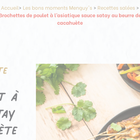
Accueil
>
Les bons moments Menguy's
>
Recettes salées
>
Brochettes de poulet à l’asiatique sauce satay au beurre d
cacahuète
te
t à
tay
ète