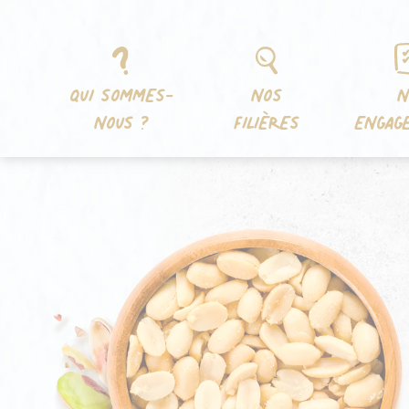
Aller
Panneau de gestion des cookies
au
contenu
QUI SOMMES-
NOS
N
NOUS ?
FILIÈRES
ENGAG