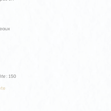
ceaux
te :
150
ète