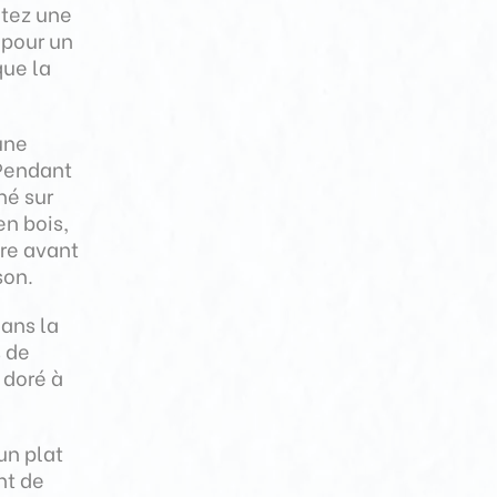
utez une
 pour un
que la
une
Pendant
né sur
en bois,
re avant
son.
dans la
s de
 doré à
un plat
nt de