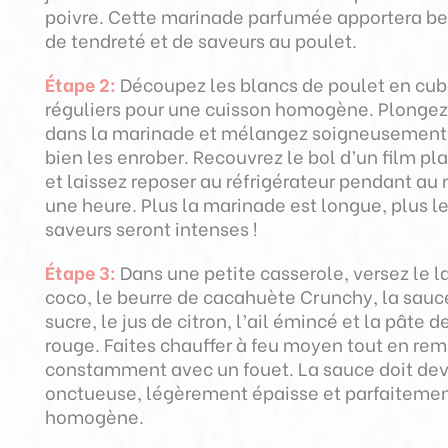
poivre. Cette marinade parfumée apportera b
de tendreté et de saveurs au poulet.
Étape 2:
Découpez les blancs de poulet en cu
réguliers pour une cuisson homogène. Plonge
dans la marinade et mélangez soigneusement
bien les enrober. Recouvrez le bol d’un film pl
et laissez reposer au réfrigérateur pendant au
une heure. Plus la marinade est longue, plus l
saveurs seront intenses !
Étape 3:
Dans une petite casserole, versez le la
coco, le beurre de cacahuète Crunchy, la sauce
sucre, le jus de citron, l’ail émincé et la pâte d
rouge. Faites chauffer à feu moyen tout en re
constamment avec un fouet. La sauce doit dev
onctueuse, légèrement épaisse et parfaiteme
homogène.