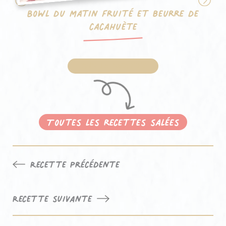
Bowl du matin fruité et beurre de
cacahuète
Voir la recette
Toutes les recettes salées
Recette précédente
Navigation
de
Recette suivante
l’article