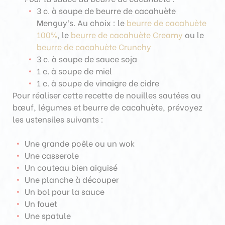
3 c. à soupe de beurre de cacahuète
Menguy’s. Au choix : le
beurre de cacahuète
100%
, le
beurre de cacahuète Creamy
ou le
beurre de cacahuète Crunchy
3 c. à soupe de sauce soja
1 c. à soupe de miel
1 c. à soupe de vinaigre de cidre
Pour réaliser cette recette de nouilles sautées au
bœuf, légumes et beurre de cacahuète, prévoyez
les ustensiles suivants :
Une grande poêle ou un wok
Une casserole
Un couteau bien aiguisé
Une planche à découper
Un bol pour la sauce
Un fouet
Une spatule