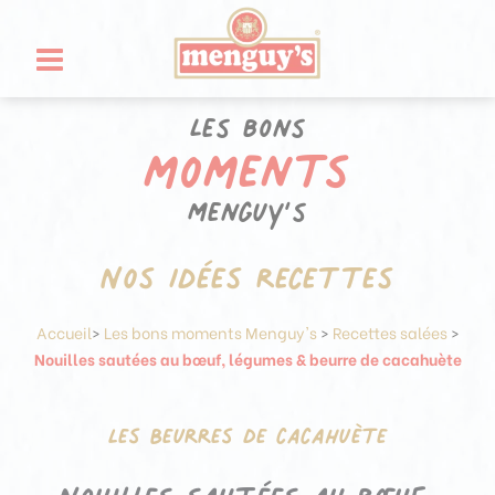
Aller
Panneau de gestion des cookies
au
contenu
Les bons
moments
Menguy’s
Nos idées recettes
Accueil
>
Les bons moments Menguy's
>
Recettes salées
>
Nouilles sautées au bœuf, légumes & beurre de cacahuète
Les Beurres de cacahuète
Nouilles sautées au bœuf,