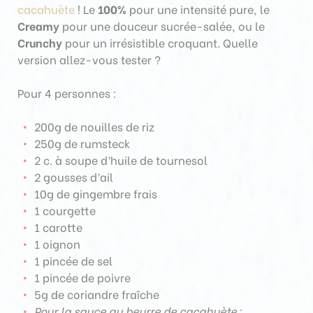
cacahuète
! Le
100%
pour une intensité pure, le
Creamy
pour une douceur sucrée-salée, ou le
Crunchy
pour un irrésistible croquant. Quelle
version allez-vous tester ?
Pour 4 personnes :
200g de nouilles de riz
250g de rumsteck
2 c. à soupe d’huile de tournesol
2 gousses d’ail
10g de gingembre frais
1 courgette
1 carotte
1 oignon
1 pincée de sel
1 pincée de poivre
5g de coriandre fraîche
Pour la sauce au beurre de cacahuète
: