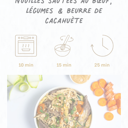
légumes & beurre de
cacahuète
10 min
15 min
25 min